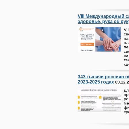
VIII Международный с
здоровье, рука об ру
VI
се
п
пл
пе
св
си
те
ка
343 тысячи россиян о
2023-2025 годах
09.12.
Дл
пр
ре
ме
фи
ср