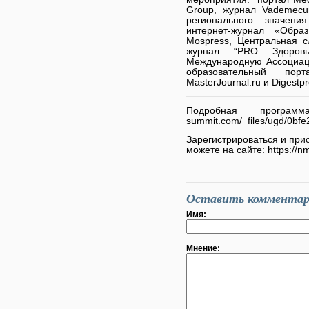
Group, журнал Vademec
регионального значени
интернет-журнал «Обра
Mospress, Центральная с
журнал “PRO Здоровье
Международную Ассоциаци
образовательный порт
MasterJournal.ru и Digestpr
Подробная програм
summit.com/_files/ugd/0b
Зарегистрироваться и при
можете на сайте: https://n
Оставить коммента
Имя:
Мнение: