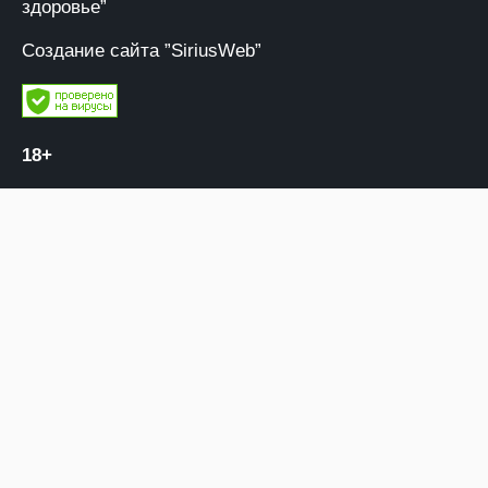
здоровье”
Создание сайта ”SiriusWeb”
18+