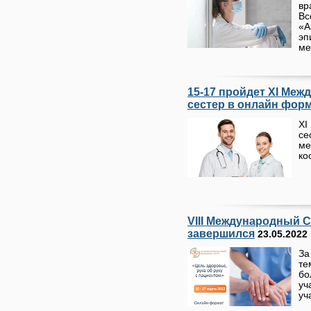
в
В
«
э
ме
15-17 пройдет XI Ме
сестер в онлайн фор
XI
се
ме
ко
VIII Международный 
завершился
23.05.2022
З
те
бо
уч
уч