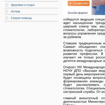
Здоровье и отдых
Аптеки
Скорая помощь
соберутся ведущие специ
ждет насыщенная трехд
широкий спектр тем, ка
стоматологии, лаборатор
вопросы управления сред
за рубежом.
Ставшее традиционным м
Саммит объединяет спе
возможность поделиться
развития профессии. В
изучают не только росс
делятся международные э
Откроет VIII Международ
НОЧУ ДПО «Высшая меди
первый день мероприятия
будет посвящена вопрос
формированию команды 
будет рассматривать
стоматологии. Специальн
сестринской службы. От к
главный внештатный сп
деятельностью Министер