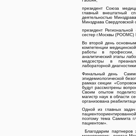
Габоян;
президент Союза медици
главный внештатный сп
деятельностью Минздрав
Минздрава Свердловской о
президент Региональной
сестер г.Москвы (РООМС)
Во второй день основны
компетенции медицинской 
работы в профессии,
аналитический этапы лабо
медсестры в преанал
лабораторной диагностик
Финальный день Самми
эпидемиологической безо
рамках секции «Сопровож
будут рассмотрены вопро
Своим опытом поделится
магистр наук в области се
организована реабилитаци
Одной из главных задач
пациентоориентирован
поэтому тема Саммита гл
пациентом».
Благодарим партнеров 
мероприятия: портал Medv