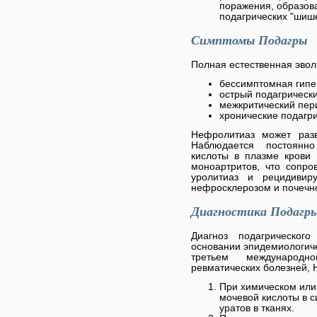
поражения, образов
подагрических "шише
Симптомы Подагры
Полная естественная эвол
бессимптомная гипе
острый подагрически
межкритический пер
хронические подагри
Нефролитиаз может разв
Наблюдается постоянн
кислоты в плазме крови 
моноартритов, что сопро
уролитиаз и рецидиви
нефросклерозом и почечн
Диагностика Подагр
Диагноз подагрическог
основании эпидемиологиче
третьем международн
ревматических болезней, 
При химическом или
мочевой кислоты в 
уратов в тканях.