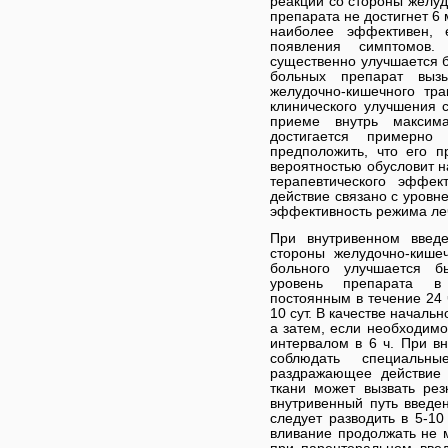
реакции со стороны желуд
препарата не достигнет 6
наиболее эффективен, 
появления симптомов
существенно улучшается б
больных препарат выз
желудочно-кишечного тра
клинического улучшения 
приеме внутрь максим
достигается примерно
предположить, что его 
вероятностью обусловит н
терапевтического эффект
действие связано с уровне
эффективность режима ле
При внутривенном введ
стороны желудочно-кишеч
больного улучшается б
уровень препарата в 
постоянным в течение 24 
10 сут. В качестве начальн
а затем, если необходимо
интервалом в 6 ч. При в
соблюдать специальны
раздражающее действие
ткани может вызвать рез
внутривенный путь введен
следует разводить в 5-10
вливание продолжать не м