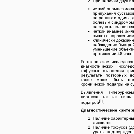
При наличии двух ил
четкий анамнез и/ил
припухания суставов
на ранних стадиях, 
болевым синдромом;
наступать полная к
четкий анамнез и/ил
выше) с поражением
клинически доказанн
наблюдение быстрой 
уменьшение объекти
протяжении 48 часов
Рентгеновское исследова
диагностических иссле
тофусные отложения кри
результате повторных в
также может быть пол
хронической подагры на с
Выявления гиперурике
диагноза, так как лишь
[1]
подагрой
.
Диагностические критер
Наличие характерных
жидкости
Наличие тофусов (д
ураты, подтвержден