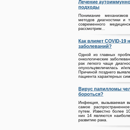
Лечение аутоиммунно
подходы
Понимание механизмов
методов диагностики и 
современного медицин
рассмотрим...
Как влияет COVID-19 
заболеваний?
Одной из главных пробл
онкологические заболевани
рак легкого чаще диагнос
опухольувеличилась и/и
Причиной позднего выявле
пациента характерных сим
Вирус папилломы чело
бороться?
Инфекция, вызываемая в
самое распространенно
путем. Известно более 1
них 14 являются наиболе
развитию рака.