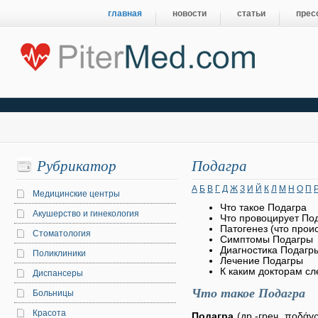
главная
новости
статьи
прес
Рубрикатор
Подагра
А
Б
В
Г
Д
Ж
З
И
Й
К
Л
М
Н
О
П
Медицинские центры
Что такое Подагра
Акушерство и гинекология
Что провоцирует По
Патогенез (что прои
Стоматология
Симптомы Подагры
Диагностика Подагр
Поликлиники
Лечение Подагры
К каким докторам сл
Диспансеры
Что такое Подагра
Больницы
Красота
Подагра
(др.-греч. ποδάγρ