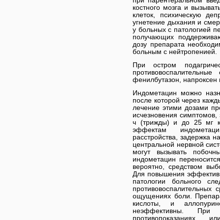
при парентеральном вве
костного мозга и вызыват
клеток, психическую деп
угнетение дыхания и смер
у больных с патологией пе
получающих поддерживаю
дозу препарата необходи
больным с нейтропенией.
При остром подагриче
противовоспалительные
фенилбутазон, напроксен
Индометацин можно назн
после которой через кажд
лечение этими дозами пр
исчезновения симптомов, 
ч (трижды) и до 25 мг 
эффектам индометаци
расстройства, задержка н
центральной нервной сист
могут вызывать побоч
индометацин переносится
вероятно, средством выб
Для повышения эффектив
патологии больного сл
противовоспалительных с
ощущениях боли. Препар
кислоты, и аллопури
неэффективны. При
противопоказаниях и