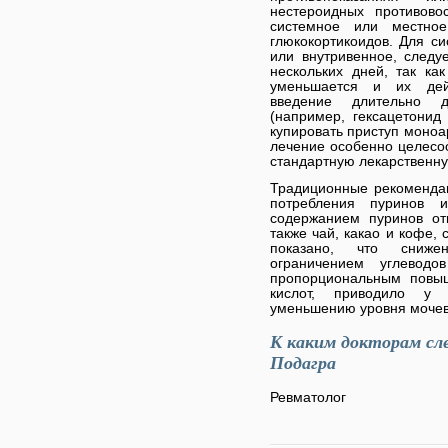
нестероидных противово
системное или местное
глюкокортикоидов. Для си
или внутривенное, следу
нескольких дней, так ка
уменьшается и их дейс
введение длительно д
(например, гексацетонид
купировать приступ моноар
лечение особенно целесо
стандартную лекарственну
Традиционные рекомендац
потребления пуринов 
содержанием пуринов от
также чай, какао и кофе,
показано, что сниже
ограничением углевод
пропорциональным повы
кислот, приводило у 
уменьшению уровня мочев
К каким докторам сл
Подагра
Ревматолог