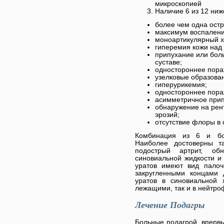
микроскопией
Наличие 6 из 12 ниж
более чем одна остр
максимум воспаления
моноартикулярный х
гиперемия кожи над
припухание или бол
суставе;
одностороннее пора
узелковые образова
гиперурикемия;
одностороннее пора
асимметричное прип
обнаружение на рен
эрозий;
отсутствие флоры в 
Комбинация из 6 и бол
Наиболее достоверны та
подострый артрит, об
синовиальной жидкости и
уратов имеют вид палоч
закругленными концами 
уратов в синовиальной 
лежащими, так и в нейтро
Лечение Подагры
Больные подагрой, вперв