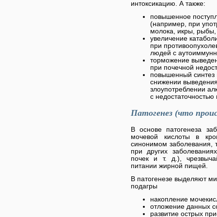
интоксикацию. А также:
повышенное поступл
(например, при упот
молока, икры, рыбы,
увеличение катабол
при противоопухоле
людей с аутоиммунн
торможение выведен
при почечной недост
повышенный синтез 
снижении выведения
злоупотреблении алк
с недостаточностью
Патогенез (что прои
В основе патогенеза за
мочевой кислоты в кр
синонимом заболевания, т
при других заболеваниях
почек и т. д.), чрезвыч
питании жирной пищей.
В патогенезе выделяют ми
подагры
накопление мочекис
отложение данных со
развитие острых при