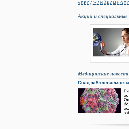
А
Б
В
Г
Д
Ж
З
И
Й
К
Л
М
Н
О
П
Акции и специальные
Медицинские новост
Спад заболеваемости
Ри
ос
Он
бо
о
за