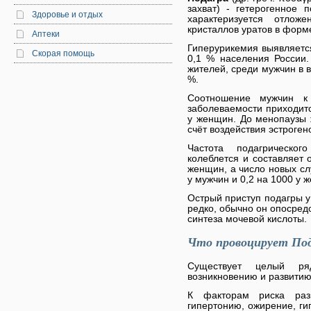
захват) - гетерогенное 
Здоровье и отдых
характеризуется отлож
кристаллов уратов в форм
Аптеки
Гиперурикемия выявляется
Скорая помощь
0,1 % населения России
жителей, среди мужчин в в
%.
Соотношение мужчин к
заболеваемости приходитс
у женщин. До менопаузы 
счёт воздействия эстроген
Частота подагрическо
колеблется и составляет 
женщин, а число новых слу
у мужчин и 0,2 на 1000 у 
Острый приступ подагры 
редко, обычно он опосре
синтеза мочевой кислоты.
Что провоцирует По
Существует целый ря
возникновению и развитию
К факторам риска раз
гипертонию, ожирение, г