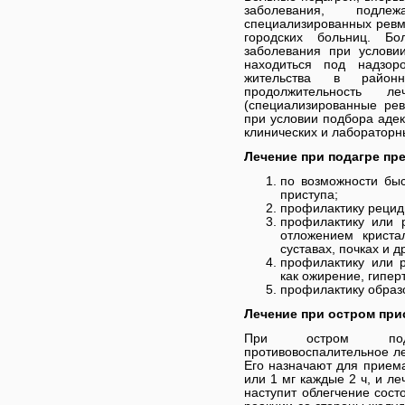
заболевания, подл
специализированных ревм
городских больниц. Б
заболевания при услови
находиться под надзор
жительства в районн
продолжительность л
(специализированные рев
при условии подбора аде
клинических и лабораторн
Лечение при подагре пр
по возможности быс
приступа;
профилактику рециди
профилактику или 
отложением криста
суставах, почках и д
профилактику или р
как ожирение, гипер
профилактику образ
Лечение при остром при
При остром пода
противовоспалительное ле
Его назначают для приема
или 1 мг каждые 2 ч, и ле
наступит облегчение сост