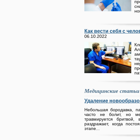
пр
сн
но
Как вести себя с чел
06.10.2022
Кл
А
ам
та
н
п
па
Медицинские статьи
Удаление новообразо
Небольшая бородавка, п
часто не болит, но м
травмируется бритвой, 
раздражает, когда пост
этапе...