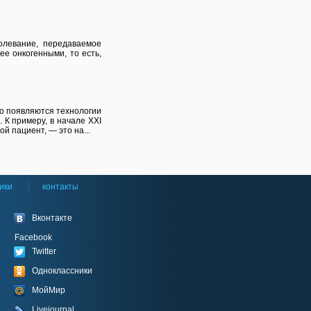
олевание, передаваемое
е онкогенными, то есть,
о появляются технологии
 К примеру, в начале XXI
й пациент, — это на...
ики
контакты
Вконтакте
Facebook
Twitter
Одноклассники
МойМир
Livejournal