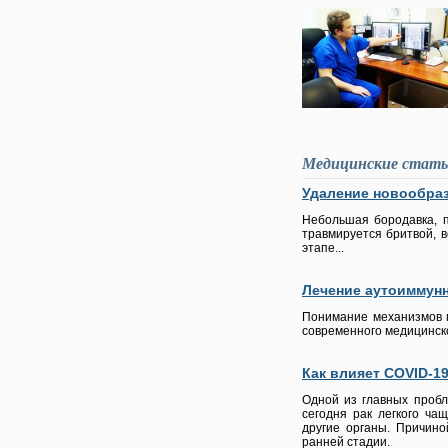
Медицинские стат
Удаление новообра
Небольшая бородавка, п
травмируется бритвой, в
этапе...
Лечение аутоиммун
Понимание механизмов п
современного медицинско
Как влияет COVID-1
Одной из главных пробл
сегодня рак легкого ча
другие органы. Причино
ранней стадии.