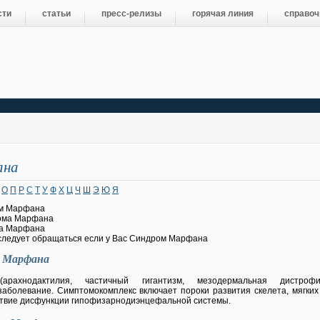
сти
статьи
пресс-релизы
горячая линия
справоч
ана
О
П
Р
С
Т
У
Ф
Х
Ц
Ч
Ш
Э
Ю
Я
ом Марфана
ома Марфана
а Марфана
 следует обращаться если у Вас Синдром Марфана
м Марфана
рахнодактилия, частичный гигантизм, мезодермальная дистроф
аболевание. Симптомокомплекс включает пороки развития скелета, мягких 
твие дисфункции гипофизарнодиэнцефальной системы.