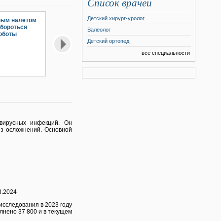
Список врачей
Детский хирург-уролог
ным налетом
 бороться
Валеолог
оботы
Детский ортопед
все специальности
вирусных инфекций. Он
ез осложнений. Основной
8.2024
исследования в 2023 году
лнено 37 800 и в текущем