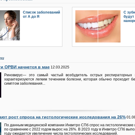
Список заболеваний
С зуб
от А до Я
будут
нанор
ти
и ОРВИ начнется в мае
12.03.2025
Риновирус— это самый частый возбудитель острых респираторных 
характеризуются легким течением болезни, которая обычно проходит б
симптом заболевания...
ют рост спроса на гистологические исследования на 26%
01.0
По данным медицинской компании Инвитро СПб спрос на гистологические 
по сравнению с 2022 годом вырос на 26%. В 2023 году в Инвитро СПб выпо
году ожидается увеличение числа гистологических исследований.