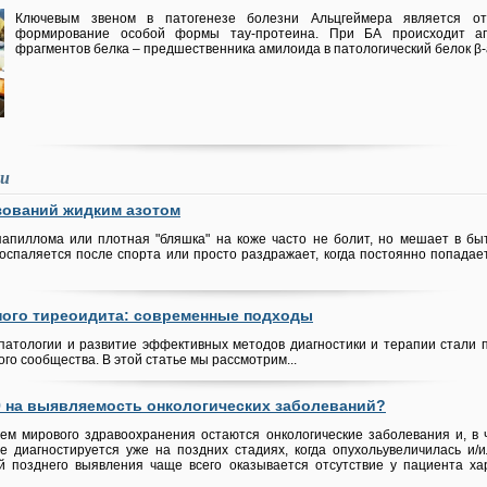
Ключевым звеном в патогенезе болезни Альцгеймера является о
формирование особой формы тау-протеина. При БА происходит аг
фрагментов белка – предшественника амилоида в патологический белок β-а
ьи
зований жидким азотом
апиллома или плотная "бляшка" на коже часто не болит, но мешает в быт
оспаляется после спорта или просто раздражает, когда постоянно попадае
ного тиреоидита: современные подходы
атологии и развитие эффективных методов диагностики и терапии стали
го сообщества. В этой статье мы рассмотрим...
9 на выявляемость онкологических заболеваний?
ем мирового здравоохранения остаются онкологические заболевания и, в ча
ще диагностируется уже на поздних стадиях, когда опухольувеличилась и/
й позднего выявления чаще всего оказывается отсутствие у пациента х