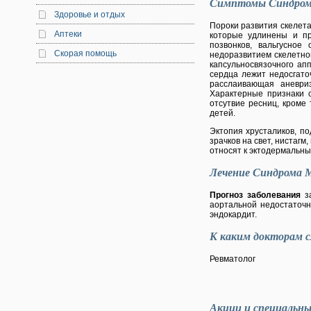
Симптомы Синдром
Здоровье и отдых
Пороки развития скелет
Аптеки
которые удлинены и пр
позвонков, вальгусное
Скорая помощь
недоразвитием скелетно
капсульносвязочного ап
сердца лежит недосгато
расслаивающая аневри
Характерные признаки с
отсутвие ресниц, кроме 
детей.
Эктопия хрусталиков, п
зрачков на свет, нистаг
относят к эктодермальны
Лечение Синдрома 
Прогноз заболевания
за
аортальной недостаточн
эндокардит.
К каким докторам с
Ревматолог
Акции и специальн