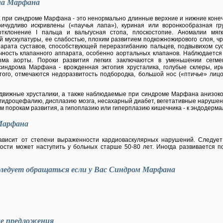
а Марфана
а при синдроме Марфана - это ненормально длинные верхние и нижние конеч
ичудливо искривлены («паучья лапа»), куриная или воронкообразная гр
 отклонение I пальца и вальгусная стопа, плоскостопие. Аномалии мяг
й мускулатуры, ее слабостью, плохим развитием подкожножирового слоя, ч
парата суставов, способствующей переразгибанию пальцев, подвывихом сус
чность клапанного аппарата, особенно аортальных клапанов. Наблюдается
зма аорты. Пороки развития легких заключаются в уменьшении сегмен
индрома Марфана - врожденная эктопия хрусталика, голубые склеры, ири
того, отмечаются недоразвитость подбородка, большой нос («птичье» лицо
одвижные хрусталики, а также наблюдаемые при синдроме Марфана анизоко
м, гидроцефалию, дисплазию мозга, несахарный диабет, вегетативные нарушен
м порокам развития, а гипоплазию или гиперплазию кишечника - к эндодерм
Марфана
висит от степени выраженности кардиоваскулярных нарушений. Следует 
ости может наступить у больных старше 50-80 лет. Иногда развивается 
ледует обращаться если у Вас Синдром Марфана
ые предложения