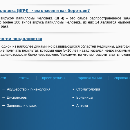
ловека (ВПЧ) - чем опасен и как бороться?
вирусом папилломы человека (ВПЧ) – это самое распространенное заб
о более 100 типов вируса папилломы человека, из них 14 являются наиболе
 рака.
логии продолжается
 одной из наиболее динамично развивающихся областей медицины. Ежегодн
е получать результат, который еще 5–10 лет назад казался недостижимым.
 дальнозоркости было невозможно. Максимум, на что мог рассчитывать пожило
ости
статьи
пресс-релизы
горячая линия
справочн
Акушерство и гинекология
Стоматология
Диспансеры
Больницы
Здоровье и отдых
Аптеки