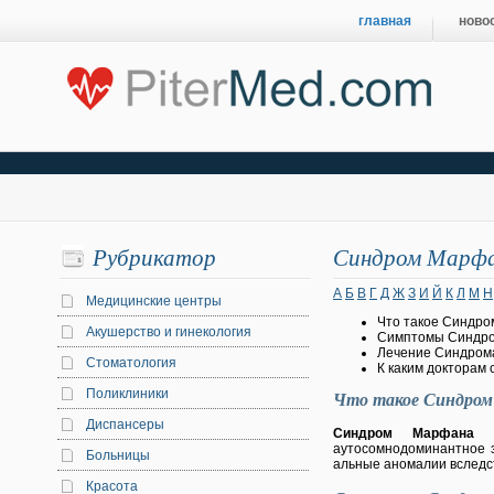
главная
ново
Рубрикатор
Синдром Марф
А
Б
В
Г
Д
Ж
З
И
Й
К
Л
М
Н
Медицинские центры
Что такое Синдр
Акушерство и гинекология
Симптомы Синдр
Лечение Синдром
Стоматология
К каким докторам
Поликлиники
Что такое Синдро
Диспансеры
Синдром Марфана
(а
аутосомнодоминантное з
Больницы
альные аномалии вследс
Красота