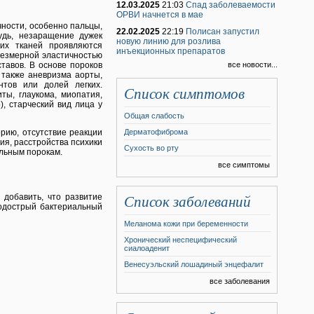
12.03.2025
21:03
Спад заболеваемости
ОРВИ начнется в мае
ности, особенно пальцы,
22.02.2025
22:19
Полисан запустил
удь, незаращение дужек
новую линию для розлива
ких тканей проявляются
инъекционных препаратов
резмерной эластичностью
тавов. В основе пороков
все новости...
 также аневризма аорты,
тов или долей легких.
Список симптомов
ты, глаукома, миопатия,
), старческий вид лица у
Общая слабость
рию, отсутствие реакции
Дерматофиброма
ия, расстройства психики
Сухость во рту
альным порокам.
все симптомы
добавить, что развитие
Список заболеваний
подострый бактериальный
Меланома кожи при беременности
Хронический неспецифический
сиалоаденит
Венесуэльский лошадиный энцефалит
все заболевания