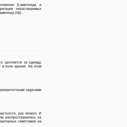
тложение β-амилоида и
регация нерастворимых
милоид (Аβ)...
у: цепляется за одежду,
т в поле зрения. На этом
 приоритетными задачами
стности, рак легкого. И
или распространилась на
арактерных симптомов на