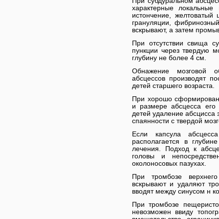
При субдуральном абсцес
характерные локальные 
истончение, желтоватый ц
грануляции, фибринозный
вскрывают, а затем промы
При отсутствии свища с
пункции через твердую м
глубину не более 4 см.
Обнажение мозговой о
абсцессов производят по
детей старшего возраста.
При хорошо сформированн
и размере абсцесса его
детей удаление абсцисса з
спаянности с твердой моз
Если капсула абсцесс
располагается в глубин
лечения. Подход к абсц
головы и непосредстве
околоносовых пазухах.
При тромбозе верхнего
вскрывают и удаляют тро
вводят между синусом н к
При тромбозе пещеристо
невозможен ввиду топог