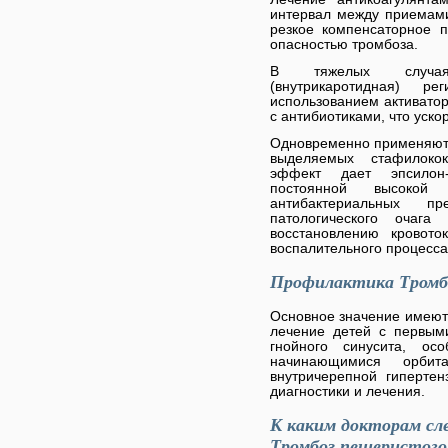
интервал между приемами
резкое компенсаторное 
опасностью тромбоза.
В тяжелых случаях
(внутрикаротидная) р
использованием активатор
с антибиотиками, что уско
Одновременно применяют 
выделяемых стафилокок
эффект дает эпсилон-
постоянной высокой 
антибактериальных п
патологического очага 
восстановлению кровото
воспалительного процесса
Профилактика Тромбо
Основное значение имеют
лечение детей с первым
гнойного синусита, ос
начинающимися орбит
внутричерепной гипертен
диагностики и лечения.
К каким докторам сл
Тромбоз пещеристого