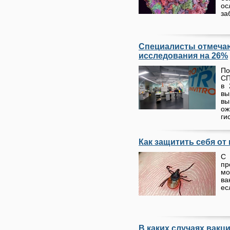
о
за
Специалисты отмечаю
исследования на 26%
По
СП
в 
вы
в
о
ги
Как защитить себя от
С
пр
мо
ва
ес
В каких случаях вакц