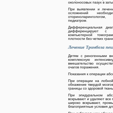
околоносовых пазух в заты
При выявлении и лечени
осложнений необход
оториноларингологом,
педиатром.
Дифференциальная диаг
дифференцируют с о
компьютерной томогра
плотности без четких гран
Лечение Тромбоза пе
Детям с риногенными вн
комплексную интенсив
вмешательство осуществ
очагов поражения.
Показания к операции аб
При операции на лобной
обнажение твердой мозго
границы со здоровой ткан
При эпидуральном абс
вскрывают и удаляют все 
широко вскрывают, пром
благоприятные условия дл