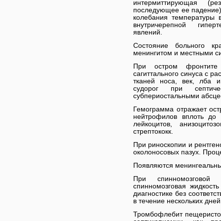
интермиттирующая (р
последующее ее падение)
колебания температуры в
внутричерепной гипер
явлений.
Состояние больного кр
менингитом и местными с
При остром фронтите 
сагиттального синуса с р
тканей носа, век, лба и
судорог при септиче
субпериостальными абсцес
Гемограмма отражает ост
нейтрофилов вплоть до 
лейкоцитов, анизоцитоз
стрептококк.
При риноскопии и рентге
околоносовых пазух. Проц
Появляются менингеальны
При спинномозговой 
спинномозговая жидкост
диагностике без соответс
в течение нескольких дней
Тромбофлебит пещеристого