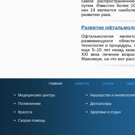
самое распространенно
путем. Известно более 1
них 14 являются наиболе
развитию рака.
Развитие офтальмол
Офтальмология являе
развивающихся област
технологии и процедуры, 
еще 5–10 лет назад каза
XXI века лечение возра
Максимум, на что мог расс
главная
новости
статьи
прес
Медицинские центры
Акушерство и гинекологи
Поликлиники
Диспансеры
Красота
Здоровье и отдых
Скорая помощь