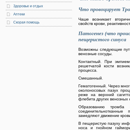
Здоровье и отдых
Что провоцирует Тро
Аптеки
Чаше возникает вторич
Скорая помощь
свойств крови, реактивнос
Патогенез (что проис
пещеристого синуса
Возможны следующие пут
венозные сосуды.
Контактный. При эмпием
решетчатой кости возник
процесса.
Смешанный.
Гематогенный. Через мног
околоносовых пазух про
реже на верхний сагитт
флебита других венозных 
Образованию тромба 
соединительнотканные
замедляют движение кров
В пещеристую пазуху инф
носа и гнойном гаймор