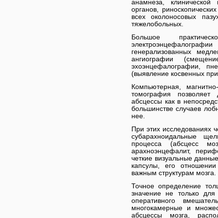
анамнеза, клинической
органов, риноскопически
всех околоносовых пазу
тяжелобольных.
Большое практиче
электроэнцефалогр
генерализованных медле
ангиографии (смещен
эхоэнцефалографии, пне
(выявление косвенных при
Компьютерная, магнитно
томография позволяет 
абсцессы как в непосредс
большинстве случаев лобн
нее.
При этих исследованиях че
субарахноидальные щел
процесса (абсцесс мо
арахноэнцефалит, периф
четкие визуальные данные
капсулы, его отношени
важным структурам мозга.
Точное определение тол
значение не только для
оперативного вмешател
многокамерные и множес
абсцессы мозга, расп