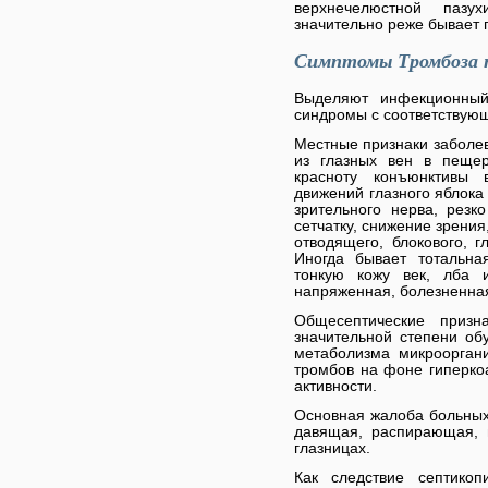
верхнечелюстной пазу
значительно реже бывает 
Симптомы Тромбоза 
Выделяют инфекционный,
синдромы с соответствую
Местные признаки заболев
из глазных вен в пещер
красноту конъюнктивы в
движений глазного яблока
зрительного нерва, рез
сетчатку, снижение зрени
отводящего, блокового, г
Иногда бывает тотальна
тонкую кожу век, лба 
напряженная, болезненная
Общесептические призн
значительной степени об
метаболизма микроорган
тромбов на фоне гиперко
активности.
Основная жалоба больных 
давящая, распирающая, 
глазницах.
Как следствие септикоп