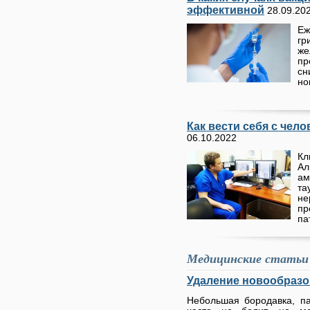
эффективной
28.09.20
Еж
гр
же
пр
сн
но
Как вести себя с чел
06.10.2022
Кл
А
ам
та
н
п
па
Медицинские статьи
Удаление новообразо
Небольшая бородавка, п