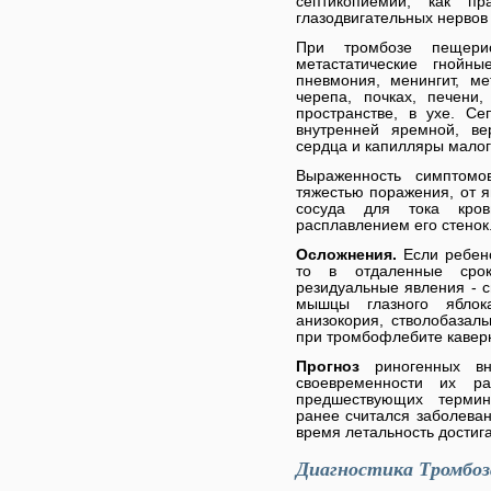
септикопиемии, как п
глазодвигательных нервов
При тромбозе пещерис
метастатические гнойн
пневмония, менингит, ме
черепа, почках, печени,
пространстве, в ухе. С
внутренней яремной, в
сердца и капилляры малог
Выраженность симптомо
тяжестью поражения, от 
сосуда для тока кро
расплавлением его стенок
Осложнения.
Если ребено
то в отдаленные сро
резидуальные явления - 
мышцы глазного яблок
анизокория, стволобазаль
при тромбофлебите каверн
Прогноз
риногенных в
своевременности их р
предшествующих термин
ранее считался заболева
время летальность достиг
Диагностика Тромбоз