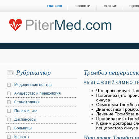
главная
новости
статьи
прес
Рубрикатор
Тромбоз пещеристо
А
Б
В
Г
Д
Ж
З
И
Й
К
Л
М
Н
О
П
Медицинские центры
Что провоцирует Тр
Акушерство и гинекология
Патогенез (что прои
синуса
Стоматология
Симптомы Тромбоза
Диагностика Тромбо
Поликлиники
Лечение Тромбоза п
Профилактика Тромб
Диспансеры
К каким докторам сл
пещеристого синуса
Больницы
Что такое Тромбоз п
Красота