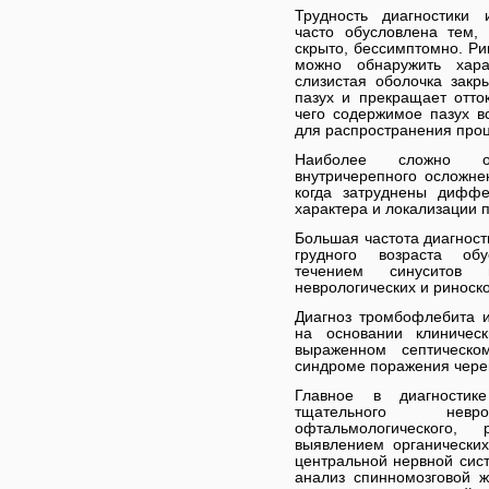
Трудность диагностики 
часто обусловлена тем,
скрыто, бессимптомно. Ри
можно обнаружить хара
слизистая оболочка закр
пазух и прекращает отток
чего содержимое пазух в
для распространения проц
Наиболее сложно оп
внутричерепного осложне
когда затруднены диффе
характера и локализации 
Большая частота диагност
грудного возраста об
течением синуситов 
неврологических и риноск
Диагноз тромбофлебита и
на основании клиниче
выраженном септическо
синдроме поражения чере
Главное в диагностик
тщательного невроло
офтальмологического, 
выявлением органически
центральной нервной сист
анализ спинномозговой 