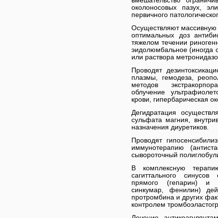
вмешательство ограничи
околоносовых пазух, э
первичного патологическог
Осуществляют массивную 
оптимальных доз антиби
тяжелом течении риноген
эидолюмбальное (иногда с
или раствора метронидазо
Проводят дезинтоксикац
плазмы, гемодеза, реоп
методов экстракорпор
облучение ультрафиолет
крови, гипербарическая ок
Дегидратация осуществл
сульфата магния, внутри
назначения диуретиков.
Проводят гипосенсибили
иммунотерапию (антиста
сывороточный полиглобули
В комплексную терапи
сагиттального синусов 
прямого (гепарин) и 
синкумар, фенилин) де
протромбина и других фак
контролем тромбоэластог
Лечение антикоагулянта