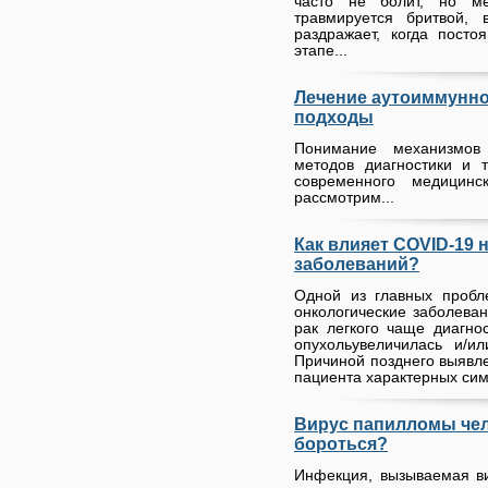
часто не болит, но м
травмируется бритвой, 
раздражает, когда пост
этапе...
Лечение аутоиммунно
подходы
Понимание механизмов
методов диагностики и 
современного медицин
рассмотрим...
Как влияет COVID-19 
заболеваний?
Одной из главных пробл
онкологические заболевани
рак легкого чаще диагнос
опухольувеличилась и/и
Причиной позднего выявле
пациента характерных сим
Вирус папилломы чело
бороться?
Инфекция, вызываемая в