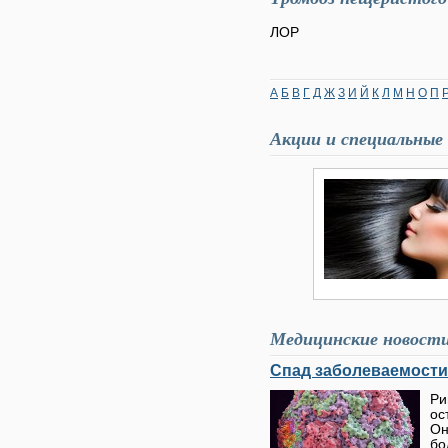
ЛОР
А
Б
В
Г
Д
Ж
З
И
Й
К
Л
М
Н
О
П
Акции и специальные
Медицинские новост
Спад заболеваемости
Ри
ос
Он
бо