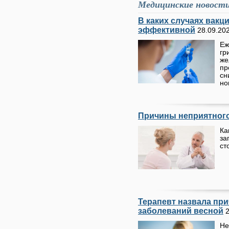
Медицинские новост
В каких случаях вакц
эффективной
28.09.20
Еж
гр
же
пр
сн
но
Причины неприятного 
Ка
за
ст
Терапевт назвала пр
заболеваний весной
Н