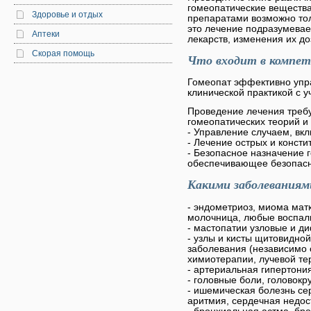
гомеопатические вещества
Здоровье и отдых
препаратами возможно тол
это лечение подразумева
Аптеки
лекарств, изменения их до
Скорая помощь
Что входит в компет
Гомеопат эффективно упр
клинической практикой с у
Проведение лечения треб
гомеопатических теорий и
- Управление случаем, вк
- Лечение острых и конст
- Безопасное назначение 
обеспечивающее безопаснос
Какими заболеваниям
- эндометриоз, миома матк
молочница, любые воспали
- мастопатии узловые и д
- узлы и кисты щитовидно
заболевания (независимо
химиотерапии, лучевой те
- артериальная гипертония
- головные боли, головокр
- ишемическая болезнь сер
аритмия, сердечная недос