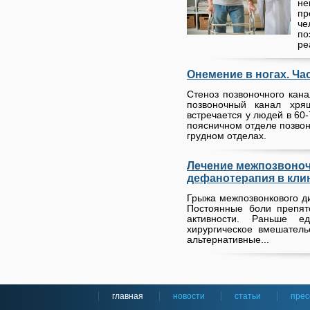
не
п
че
по
ре
Онемение в ногах. Ча
Стеноз позвоночного кана
позвоночный канал хр
встречается у людей в 60
поясничном отделе позвон
грудном отделах.
Лечение межпозвоно
дефанотерапия в кли
Грыжа межпозвонкового ди
Постоянные боли препят
активности. Раньше е
хирургическое вмешател
альтернативные...
главная
новости
статьи
прес