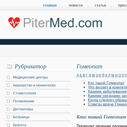
главная
новости
статьи
прес
Рубрикатор
Гомеопат
А
Б
В
Г
Д
Ж
З
И
Й
К
Л
М
Н
О
П
Медицинские центры
Кто такой Гомеопат
Акушерство и гинекология
Что входит в компе
Какими заболевания
Стоматология
Какими органами за
Когда следует обращ
Поликлиники
Советы врача Гомео
Диспансеры
Кто такой Гомеопат
Больницы
Красота
Проводит лечение различ