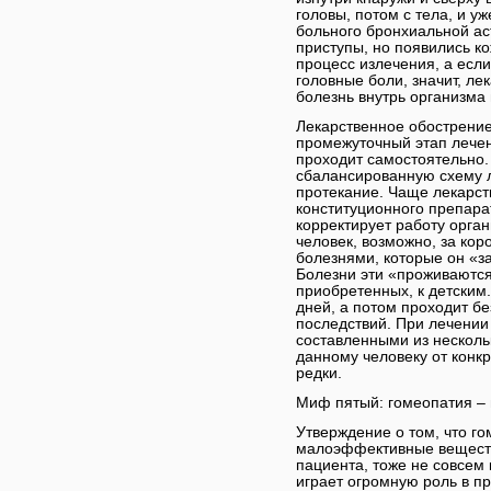
головы, потом с тела, и уж
больного бронхиальной а
приступы, но появились к
процесс излечения, а есл
головные боли, значит, ле
болезнь внутрь организма
Лекарственное обострение
промежуточный этап лечен
проходит самостоятельно.
сбалансированную схему л
протекание. Чаще лекарст
конституционного препара
корректирует работу орга
человек, возможно, за ко
болезнями, которые он «з
Болезни эти «проживаются
приобретенных, к детским
дней, а потом проходит б
последствий. При лечении
составленными из несколь
данному человеку от конк
редки.
Миф пятый: гомеопатия – 
Утверждение о том, что г
малоэффективные веществ
пациента, тоже не совсем 
играет огромную роль в п