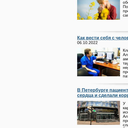
об
П
пр
са
Как вести себя с чел
06.10.2022
Кл
А
ам
та
н
п
па
В Петербурге пациент
сердца и сделали ко
У 
ка
ис
Ал
пр
сл