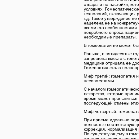
отвары и не настойки, ко
условиях. Гомеопатически
технологий, включающих р
т.д. Такое утверждение не
нацелена не на конкретную
всеми его особенностями.
подробного опроса пациен
необходимые препараты.
В гомеопатии не может бы
Раньше, в пятидесятые го
запрещена вместе с генет
медицина отрицала ее дос
Гомеопатия стала полноп
Миф третий: гомеопатия 
несовместимы.
С началом гомеопатическо
лекарства, которые прини
время может проясниться 
последующей отмены этих
Миф четвертый: гомеопати
При приеме идеально подо
полностью соответствующе
коррекция, нормализация 
По существующему в гомео
изнутри кнаружи и сверху 