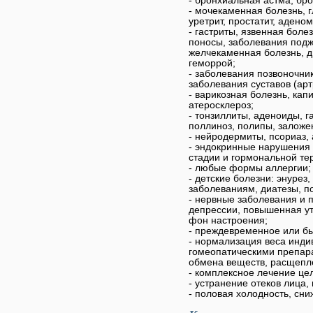
- бронхиальная астма, бр
- мочекаменная болезнь, 
уретрит, простатит, адено
- гастриты, язвенная боле
поносы, заболевания подж
желчекаменная болезнь, 
геморрой;
- заболевания позвоночник
заболевания суставов (артр
- варикозная болезнь, кап
атеросклероз;
- тонзиллиты, аденоиды, 
поллиноз, полипы, заложен
- нейродермиты, псориаз, 
- эндокринные нарушения (
стадии и гормональной те
- любые формы аллергии;
- детские болезни: энурез
заболеваниям, диатезы, п
- нервные заболевания и 
депрессии, повышенная у
фон настроения;
- преждевременное или бы
- нормализация веса инд
гомеопатическими препар
обмена веществ, расщепл
- комплексное лечение це
- устранение отеков лица, 
- половая холодность, сни