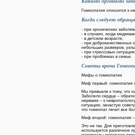
Какими органами зан
Гомеопатия относится к н
Когда следует обращ
- при хронических заболев
- в случаях, когда медика
- в детском возрасте;
- при доброкачественных о
небольших размеров, узлы
- при стрессовых ситуация
- при проблемах в семье.
Советы врача Гомеоп
Мифы о гомеопатии
Миф первый: гомеопатия л
Мы привыкли к тому, что н
Заболело сердце – обратимс
нервами – к невропатологу 
ситуацию, зачастую совету
что гомеопат лечит все бо
Миф второй: гомеопатия –
Это не так. Для приготов
используется различное п
материалы животного прои