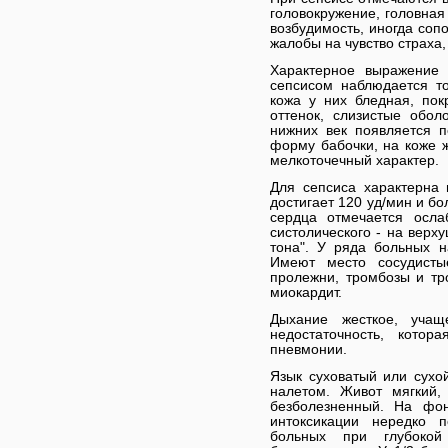
головокружение, головна
возбудимость, иногда соп
жалобы на чувство страха
Характерное выражение л
сепсисом наблюдается т
кожа у них бледная, по
оттенок, слизистые обо
нижних век появляется 
форму бабочки, на коже ж
мелкоточечный характер.
Для сепсиса характерна 
достигает 120 уд/мин и б
сердца отмечается осла
систолического - на верх
тона". У ряда больных 
Имеют место сосудистые
пролежни, тромбозы и тр
миокардит.
Дыхание жесткое, учащ
недостаточность, кото
пневмонии.
Язык суховатый или сухо
налетом. Живот мягкий,
безболезненный. На фо
интоксикации нередко 
больных при глубокой