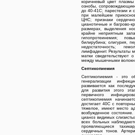
коричневый цвет плазмы 
ознобы, сопровождающие
до 40-41С; парестезии и
при малейшем прикосно
ЦНС; признаки сердечно-
цианотичные и багрово-кр
размерах, выделения нос
крайне неприятным запа
гипопротеинемия; по
билирубина; олигурия, п
недостаточность; ге
лимфаденит. Результаты 
матки свидетельствуют о
между мышечными волокнам
Септикопиемия
Септикопиемия - это об
генерализации инфекц
развивается как послед
для развития этого эт
первичного инфициро
септикопиемия начинает
достигает 40С с повторн
тяжелое, имеют место ад
возбужденное состояние
цианоз видимых слизистых
всех больных наблюдаютс
проявляющиеся тахика
сердечных тонов. Артер