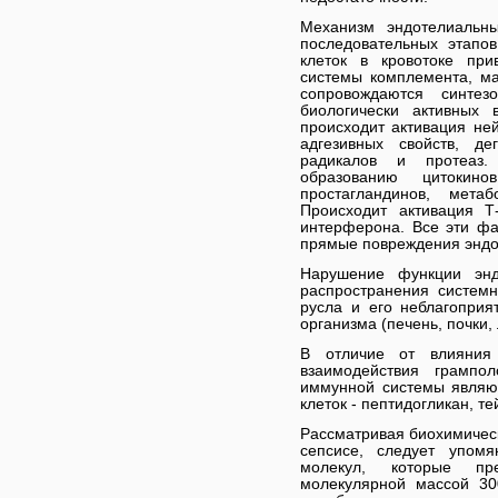
Механизм эндотелиальны
последовательных этапо
клеток в кровотоке при
системы комплемента, м
сопровождаются синте
биологически активных 
происходит активация не
адгезивных свойств, д
радикалов и протеаз.
образованию цитокино
простагландинов, мета
Происходит активация 
интерферона. Все эти ф
прямые повреждения эндо
Нарушение функции энд
распространения системн
русла и его неблагоприя
организма (печень, почки, 
В отличие от влияния 
взаимодействия грампо
иммунной системы являю
клеток - пептидогликан, т
Рассматривая биохимическ
сепсисе, следует упом
молекул, которые пр
молекулярной массой 30