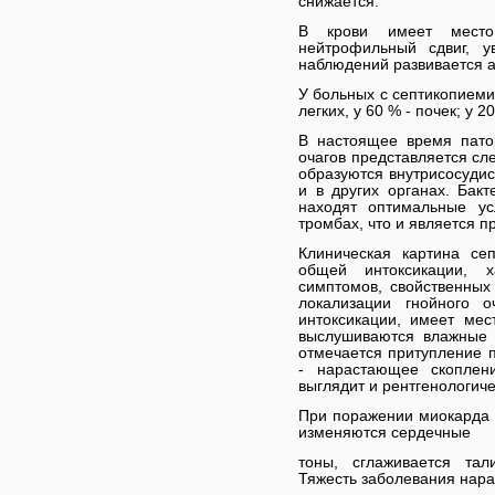
снижается.
В крови имеет место 
нейтрофильный сдвиг, 
наблюдений развивается 
У больных с септикопиеми
легких, у 60 % - почек; у 2
В настоящее время пато
очагов представляется сл
образуются внутрисосудис
и в других органах. Бак
находят оптимальные ус
тромбах, что и является п
Клиническая картина се
общей интоксикации, 
симптомов, свойственны
локализации гнойного 
интоксикации, имеет мес
выслушиваются влажные 
отмечается притупление п
- нарастающее скоплени
выглядит и рентгенологиче
При поражении миокарда 
изменяются сердечные
тоны, сглаживается тал
Тяжесть заболевания нара