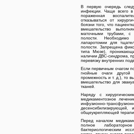
В первую очередь следу
инфекции. Чаще всего в
пораженная воспалит
отказываться от хирурги
боязни того, что пациент
вмешательство выполн
маточными трубами, с
полости. Необходимо 
лапаротомии для тщате
полости. Запрещена фик
типа Мюзе), проникающ
наличии ДВС-синдрома, 
перевязку внутренних под
Если первичным очагом п
гнойные очаги другой 
промежность и т. д.), то
вмешательство для эваку
тканей.
Наряду с хирургически
медикаментозное лечени
инфузионно-трансф
десенсибилизирующей, 
общеукрепляющей терапи
Перед началом медикаме
полное лабораторно
бактериологическим исс