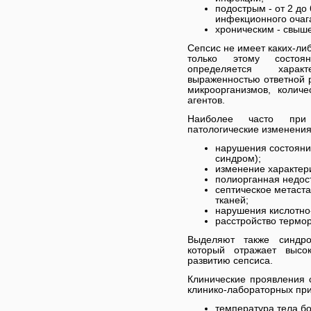
подострым - от 2 до
инфекционного очаг
хроническим - свыше
Сепсис не имеет каких-ли
только этому состоя
определяется характ
выраженностью ответной 
микроорганизмов, колич
агентов.
Наиболее часто при
патологические изменения
нарушения состояни
синдром);
изменение характер
полиорганная недос
септическое метаст
тканей;
нарушения кислотно
расстройство термо
Выделяют также синдро
который отражает высо
развитию сепсиса.
Клинические проявления 
клинико-лабораторных при
температура тела б