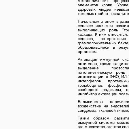
метаболических проце
элементов крови. Уров
здоровых людей невысо
тяжелых гнойно-воспалит
Начальным этапом в разви
сепсисе является возник
выполняющих роль "три
каскада. К ним относятся
сепсиса, энтеротокси
грамположительных бактер
образовавшиеся в резул
организма.
Активация иммунной сис
антигенов, кроме защитн
выделение провосп
патогенетическую роль
интоксикации: a-ФНО, ИЛ-1,
интерферон, протеинки
тромбоцитов, фосфолип
свободные радикалы, п
ингибитор активации плаз
Большинство перечис
воздействие на эндотели
синдрома, тканевой гипокс
Таким образом, развит
иммунной системы можно 
где множество агентов сп