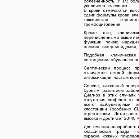
болезненность. У 1/3 бол
увеличена селезенка.
В крови отмечаются выс
сдвиг формулы крови вле
токсическая зернис
тромбоцитопения.
Кроме того, клиничес
перечисленными выше явл
функции почек; наруше
анемия; гиперлипидемия; 
Подобная клиническа
септицемии, обусловленно
Септический процесс п
отличается острой фор
интоксикации; частым воз
Сепсис, вызванный анаэр
бурным развитием заболе
Диагноз в этих случаях
отсутствия эффекта от 
всего возбудителями э
клостридии (особенно Сl
стрептококки. Летальнос
высока и достигает 20-45 
Для течения анаэробного 
классическая триада Н
окраска кожных покрово