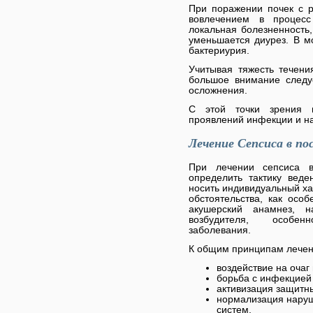
При поражении почек с р
вовлечением в процесс
локальная болезненность
уменьшается диурез. В м
бактериурия.
Учитывая тяжесть течени
большое внимание следуе
осложнения.
С этой точки зрения 
проявлений инфекции и на
Лечение Сепсиса в по
При лечении сепсиса 
определить тактику вед
носить индивидуальный ха
обстоятельства, как осо
акушерский анамнез, н
возбудителя, особен
заболевания.
К общим принципам лечени
воздействие на очаг
борьба с инфекцией 
активизация защитны
нормализация наруш
систем.