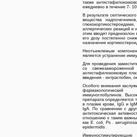
также антистафилококков
ежедневно в течение 7- 10
В результате септическог
вещества надпочечников
глюкокортикостероидами,
аллергических реакций и 
этим вводят преднизолон в
его дозу постепенно сниж
назначение кортикостерои
Неотъемлемым компонен
является устранение имм
Для проведения заместит
со свежезамороженной
антистафилококковую пла
введения - интраглобин, о
Особого внимания заслужи
фармакологический
иммуноглобулинов. Высо
препарата определяется т
в плазме крови, IgG и Ig
IgA. По сравнению с др
антитоксическая активнос
отношению к таким важны
как Е. coli, Ps . aeruginos
epidermidis .
Иммуностимулирующую 