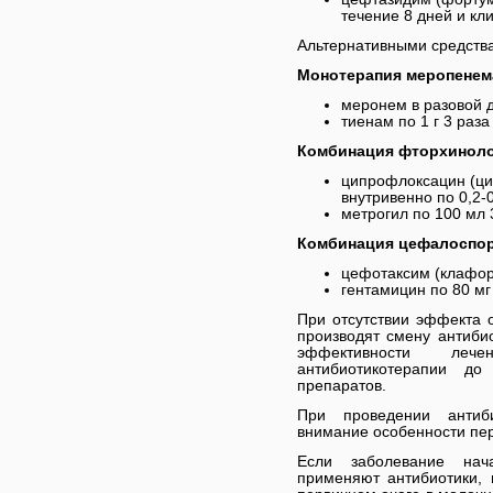
течение 8 дней и кл
Альтернативными средства
Монотерапия меропенем
меронем в разовой до
тиенам по 1 г 3 раза
Комбинация фторхиноло
ципрофлоксацин (ци
внутривенно по 0,2-0
метрогил по 100 мл 
Комбинация цефалоспор
цефотаксим (клафора
гентамицин по 80 мг 
При отсутствии эффекта о
производят смену антиби
эффективности лече
антибиотикотерапии д
препаратов.
При проведении антиб
внимание особенности пер
Если заболевание нач
применяют антибиотики, 