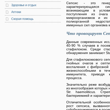
Сепсис - это генера
Здоровье и отдых
характеризующаяся с
возникающим в услови
Аптеки
поступления из очаг
микроорганизмов и их
Скорая помощь
полиорганной недоста
иммунных сил организма к
Что провоцирует Сепс
Данные современных иссл
40-90 % случаев в посе
стафилококк. Среди ста
обнаружения занимают Stap
Для стафилококкового сеп
гнойных очагов и септи
воспаления с фиброзной 
жизнеспособными в теч
иммунитета, приводя к
процесса.
Значительно реже возбуд
из многообразия которых 
Str. haemoliticus. Стр
бактериемией и характери
Отличительной особенно
рост сепсиса, вызванно
coliобнаруживается в посе