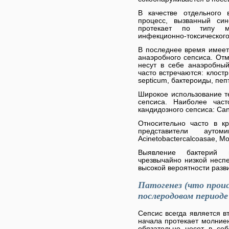
В качестве отдельного
процесс, вызванный син
протекает по типу м
инфекционно-токсического
В последнее время имеет
анаэробного сепсиса. Отм
несут в себе анаэробны
часто встречаются: клостри
septicum, бактероиды, пеп
Широкое использование те
сепсиса. Наиболее час
кандидозного сепсиса: Cand
Относительно часто в к
представители аутоми
Acinetobactercalcoasae, Mo
Выявление бактерий 
чрезвычайно низкой несп
высокой вероятности разв
Патогенез (что проис
послеродовом периоде
Сепсис всегда является в
начала протекает молниен
обязательно несет в себ