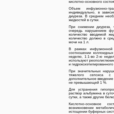
кислотно-основного состо
Объем инфузионно-тра
индивидуально, в завис
диуреза. В среднем необ
жидкостей в сутки.
При снижении диуреза, 
очередь нарушением фун
количество вводимой жи
количество должно в ср
мочи на 1 л.
В рамках инфузионной
соотношении коллоидных
неделю, 1:1-во 2-ю недел
используют реополиглюкин
и гидроксиэтилированного
При значительных наруш
тяжелого сепсиса с 
дополнительное введение 
не превышающей 1 %.
Для устранения гипопр
раствор альбумина в суто
сутки, а также другие бел
Кислотно-основное со
возникновении метаболич
истощении буферных сист