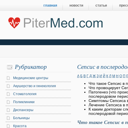
главная
новости
статьи
прес
Рубрикатор
Сепсис в послеродо
А
Б
В
Г
Д
Ж
З
И
Й
К
Л
М
Н
О
П
Медицинские центры
Что такое Сепсис в 
Акушерство и гинекология
Что провоцирует Се
Патогенез (что прои
Стоматология
послеродовом пери
Симптомы Сепсиса 
Поликлиники
Лечение Сепсиса в 
К каким докторам сл
Диспансеры
послеродовой пери
Больницы
Что такое Сепсис в п
Красота