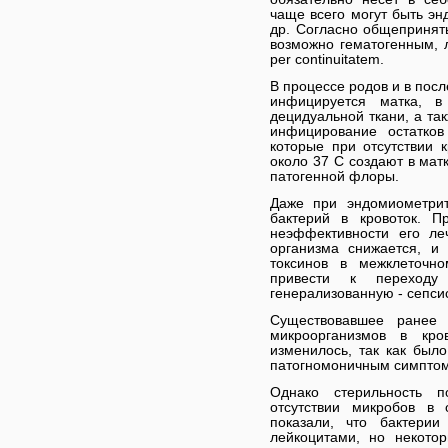
чаще всего могут быть эн
др. Согласно общепринят
возможно гематогенным,
per continuitatem.
В процессе родов и в пос
инфицируется матка, в
децидуальной ткани, а та
инфицирование остатков
которые при отсутствии 
около 37 С создают в мат
патогенной флоры.
Даже при эндомиометрит
бактерий в кровоток. П
неэффективности его ле
организма снижается, и
токсинов в межклеточно
привести к переходу
генерализованную - сепси
Существовавшее ранее 
микроорганизмов в кр
изменилось, так как было
патогномоничным симптом
Однако стерильность п
отсутствии микробов в 
показали, что бактери
лейкоцитами, но некото