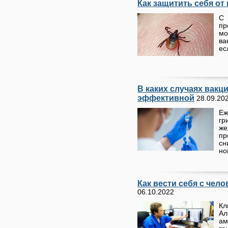
Как защитить себя от
С
пр
мо
ва
ес
В каких случаях вакц
эффективной
28.09.20
Еж
гр
же
пр
сн
но
Как вести себя с чел
06.10.2022
Кл
А
ам