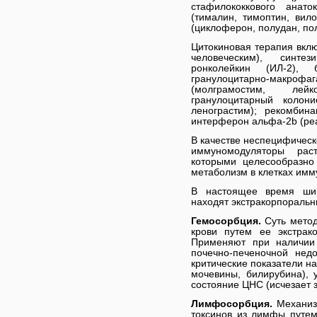
стафилококкового анато
(тималин, тимоптин, вило
(циклоферон, полудан, по
Цитокиновая терапия вкл
человеческим), синт
ронколейкин (ИЛ-2), 
гранулоцитарно-макрофа
(молграмостим, лейк
гранулоцитарный колон
ленограстим); рекомбин
интерферон альфа-2b (ре
В качестве неспецифичес
иммуномодуляторы рас
которыми целесообразно
метаболизм в клетках имму
В настоящее время ши
находят экстракорпоральн
Гемосорбция.
Суть мето
крови путем ее экстрак
Применяют при наличии 
почечно-печеночной недо
критические показатели н
мочевины, билирубина), 
состояние ЦНС (исчезает 
Лимфосорбция.
Механизм
токсинов из лимфы путем