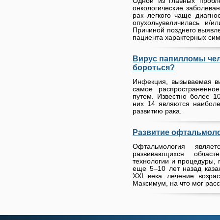
Одной из главных пробл
онкологические заболевани
рак легкого чаще диагнос
опухольувеличилась и/и
Причиной позднего выявле
пациента характерных сим
Вирус папилломы чело
бороться?
Инфекция, вызываемая в
самое распространенно
путем. Известно более 1
них 14 являются наиболе
развитию рака.
Развитие офтальмол
Офтальмология являе
развивающихся област
технологии и процедуры, 
еще 5–10 лет назад каза
XXI века лечение возра
Максимум, на что мог расс