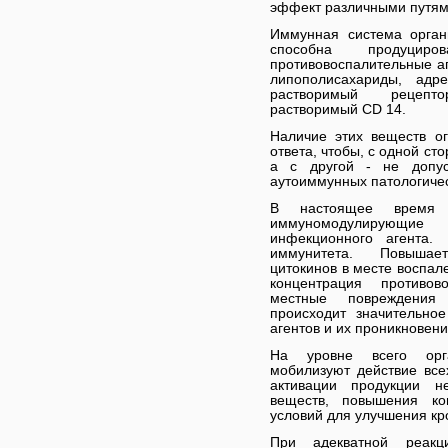
эффект различными путям
Иммунная система орган
способна продуци
противовоспалительные аг
липополисахариды, адр
растворимый рецепто
растворимый CD 14.
Наличие этих веществ о
ответа, чтобы, с одной ст
а с другой - не допус
аутоиммунных патологичес
В настоящее время 
иммуномодулирующие
инфекционного агента.
иммунитета. Повышае
цитокинов в месте воспал
концентрация противов
местные повреждения 
происходит значительно
агентов и их проникновени
На уровне всего орга
мобилизуют действие все
активации продукции не
веществ, повышения кон
условий для улучшения кр
При адекватной реак