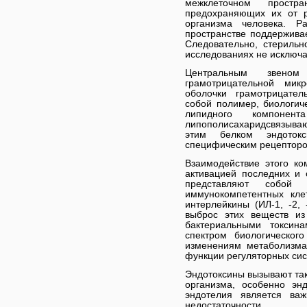
межклеточном простр
предохраняющих их от 
организма человека. Р
пространстве поддержива
Следовательно, стерильн
исследованиях не исключа
Центральным звеном 
грамотрицательной микр
оболочки грамотрицател
собой полимер, биологиче
липидного компоне
липополисахаридсвязываю
этим белком эндотокс
специфическим рецепторо
Взаимодействие этого к
активацией последних и 
представляют собой 
иммунокомпетентных кле
интерлейкины (ИЛ-1, -2, 
выброс этих веществ из
бактериальными токсин
спектром биологическог
изменениям метаболизма,
функции регуляторных сис
Эндотоксины вызывают та
организма, особенно эн
эндотелия является ва
недостаточности.