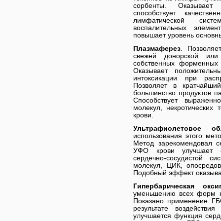
сорбенты. Оказывает 
способствует качеств
лимфатической сист
воспалительных элеме
повышает уровень основн
Плазмаферез
. Позволяе
свежей донорской или
собственных форменных 
Оказывает положитель
интоксикации при расп
Позволяет в кратчайши
большинство продуктов па
Способствует выражен
молекул, некротических 
крови.
Ультрафиолетовое об
использования этого мет
Метод зарекомендовал с
УФО крови улучшает е
сердечно-сосудистой си
молекул, ЦИК, опосредов
Подобный эффект оказывае
Гипербарическая оксиг
уменьшению всех форм к
Показано применение ГБ
результате воздействи
улучшается функция серде