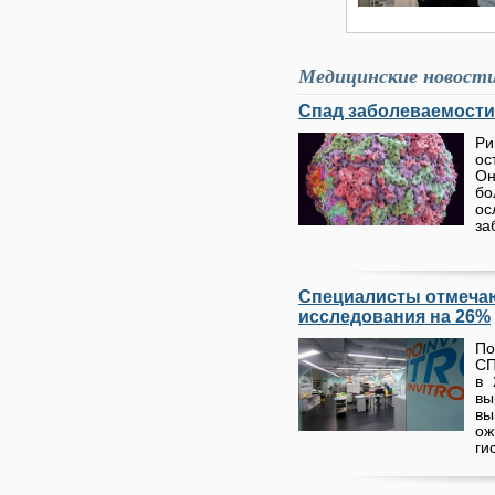
Медицинские новост
Спад заболеваемости
Ри
ос
Он
бо
о
за
Специалисты отмечаю
исследования на 26%
По
СП
в 
вы
в
о
ги