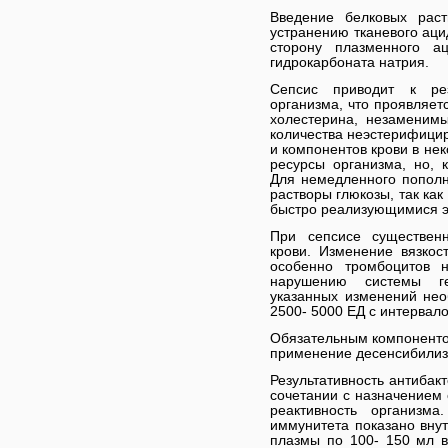
Введение белковых раст
устранению тканевого аци
сторону плазменного а
гидрокарбоната натрия.
Сепсис приводит к рез
организма, что проявляет
холестерина, незаменим
количества неэстерифицир
и компонентов крови в не
ресурсы организма, но, к
Для немедленного пополн
растворы глюкозы, так ка
быстро реализующимися э
При сепсисе существенн
крови. Изменение вязкост
особенно тромбоцитов 
нарушению системы г
указанных изменений нео
2500- 5000 ЕД с интервало
Обязательным компоненто
применение десенсибилиз
Результативность антибак
сочетании с назначением
реактивность организм
иммунитета показано вну
плазмы по 100- 150 мл в