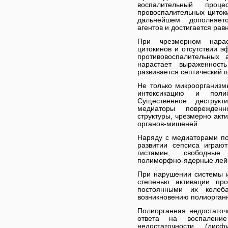
воспалительный проц
провоспалительных циток
дальнейшем дополняетс
агентов и достигается рав
При чрезмерном нарас
цитокинов и отсутствии э
противовоспалительных 
нарастает выраженност
развивается септический ш
Не только микроорганизм
интоксикацию и поли
Существенное деструк
медиаторы поврежденн
структуры, чрезмерно ак
органов-мишеней.
Наряду с медиаторами по
развитии сепсиса играю
гистамин, свободные
полиморфно-ядерные лей
При нарушении системы и
степенью активации про
постоянными их колеба
возникновению полиорганн
Полиорганная недостаточ
ответа на воспалени
недостаточности (дис