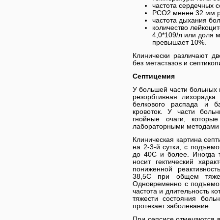
частота сердечных 
РСО2 менее 32 мм рт.
частота дыхания бол
количество лейкоцит
4,0*109/л или доля
превышает 10%.
Клинически различают д
без метастазов и септикоп
Септицемия
У большей части больных 
резорбтивная лихорадка
белкового распада и б
кровоток. У части боль
гнойные очаги, которы
лабораторными методами 
Клиническая картина септ
на 2-3-й сутки, с подъем
до 40С и более. Иногда 
носит гектический хара
пониженной реактивнос
38,5С при общем тяже
Одновременно с подъемо
частота и длительность к
тяжести состояния боль
протекает заболевание.
При сепсисе отмечаются