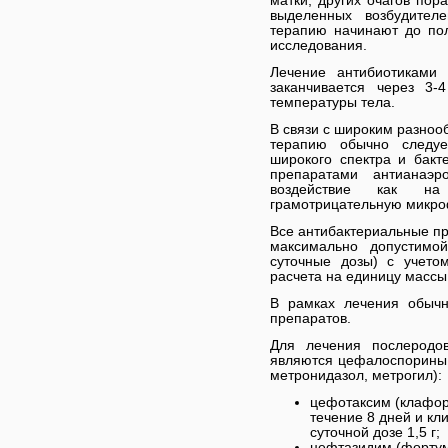
матки, других очагов пор
выделенных возбудителе
терапию начинают до пол
исследования.
Лечение антибиотиками
заканчивается через 3-
температуры тела.
В связи с широким разноо
терапию обычно следуе
широкого спектра и бакт
препаратами антианаэро
воздействие как н
грамотрицательную микро
Все антибактериальные пр
максимально допустимо
суточные дозы) с учето
расчета на единицу массы
В рамках лечения обычн
препаратов.
Для лечения послеродов
являются цефалоспорины 
метронидазол, метрогил):
цефотаксим (клафора
течение 8 дней и кли
суточной дозе 1,5 г;
цефтазидим (фортум)