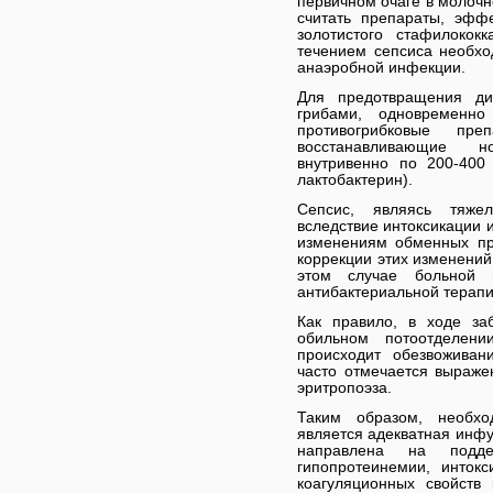
первичном очаге в молочн
считать препараты, эфф
золотистого стафилоко
течением сепсиса необхо
анаэробной инфекции.
Для предотвращения ди
грибами, одновременно
противогрибковые пре
восстанавливающие н
внутривенно по 200-400 
лактобактерин).
Сепсис, являясь тяже
вследствие интоксикации 
изменениям обменных пр
коррекции этих изменений
этом случае больной 
антибактериальной терапи
Как правило, в ходе за
обильном потоотделен
происходит обезвоживан
часто отмечается выраже
эритропоэза.
Таким образом, необх
является адекватная инфу
направлена на подде
гипопротеинемии, инток
коагуляционных свойств 