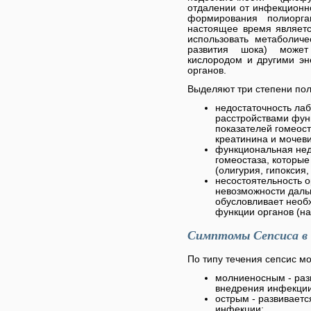
отдалении от инфекционн
формирования полиорга
настоящее время являет
использовать метаболич
развития шока) может
кислородом и другими эн
органов.
Выделяют три степени пол
недостаточность лаб
расстройствами фун
показателей гомеос
креатинина и мочеви
функциональная нед
гомеостаза, которы
(олигурия, гипоксия,
несостоятельность о
невозможности даль
обусловливает необ
функции органов (н
Симптомы Сепсиса в 
По типу течения сепсис мо
молниеносным - разв
внедрения инфекции
острым - развиваетс
инфекции;