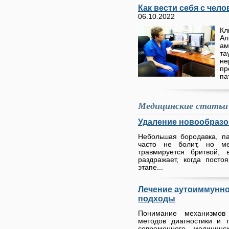
Как вести себя с чел
06.10.2022
Кл
А
ам
та
н
п
па
Медицинские статьи
Удаление новообразо
Небольшая бородавка, п
часто не болит, но м
травмируется бритвой, 
раздражает, когда пост
этапе...
Лечение аутоиммунно
подходы
Понимание механизмов
методов диагностики и 
современного медицин