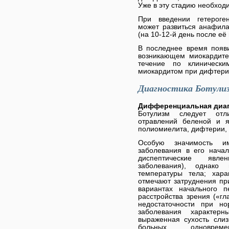
Уже в эту стадию необход
При введении гетероген
может развиться анафила
(на 10-12-й день после её
В последнее время появ
возникающем миокардите
течение по клиническ
миокардитом при дифтери
Диагностика Ботули
Дифференциальная диаг
Ботулизм следует отл
отравлений беленой и 
полиомиелита, дифтерии,
Особую значимость им
заболевания в его нача
диспептические явлен
заболевания), однако
температуры тела; хара
отмечают затруднения при
вариантах начального п
расстройства зрения («гл
недостаточности при но
заболевания характер
выраженная сухость слиз
больных одноврем