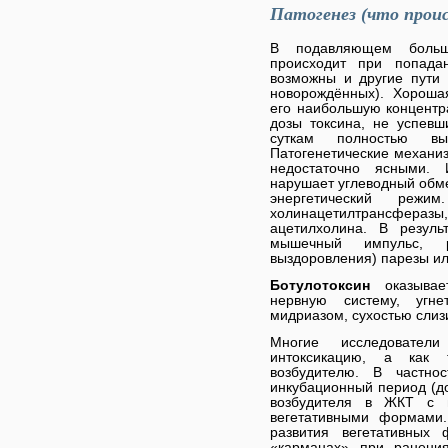
Патогенез (что прои
В подавляющем больши
происходит при попад
возможны и другие пути 
новорождённых). Хороша
его наибольшую концентра
дозы токсина, не успевш
суткам полностью в
Патогенетические механи
недостаточно ясными. 
нарушает углеводный обме
энергетический реж
холинацетилтрансфер
ацетилхолина. В резуль
мышечный импульс, р
выздоровления) парезы ил
Ботулотоксин
оказыва
нервную систему, угне
мидриазом, сухостью слиз
Многие исследовател
интоксикацию, а как 
возбудителю. В частно
инкубационный период (д
возбудителя в ЖКТ с 
вегетативными формами.
развития вегетативных
«карманах» при ранения