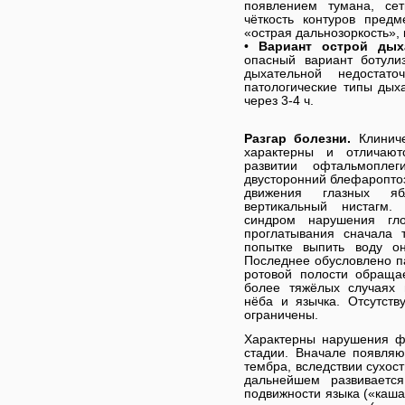
появлением тумана, сет
чёткость контуров предм
«острая дальнозоркость»,
•
Вариант острой дых
опасный вариант ботули
дыхательной недостато
патологические типы дых
через 3-4 ч.
Разгар болезни.
Клинич
характерны и отличаю
развитии офтальмопле
двусторонний блефароптоз
движения глазных яб
вертикальный нистагм.
синдром нарушения гл
проглатывания сначала 
попытке выпить воду он
Последнее обусловлено п
ротовой полости обраща
более тяжёлых случаях 
нёба и язычка. Отсутств
ограничены.
Характерны нарушения ф
стадии. Вначале появляю
тембра, вследствии сухост
дальнейшем развиваетс
подвижности языка («каша 