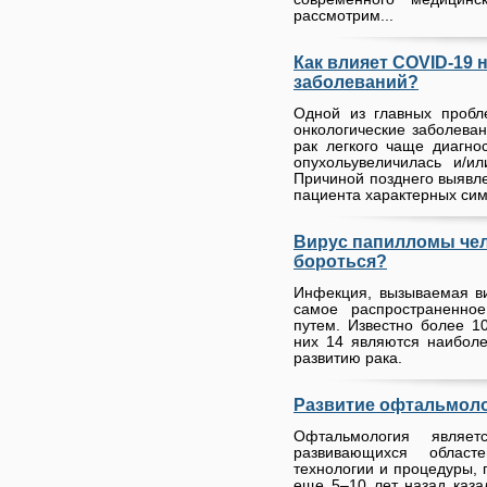
рассмотрим...
Как влияет COVID-19 
заболеваний?
Одной из главных пробл
онкологические заболевани
рак легкого чаще диагнос
опухольувеличилась и/и
Причиной позднего выявле
пациента характерных сим
Вирус папилломы чело
бороться?
Инфекция, вызываемая в
самое распространенно
путем. Известно более 1
них 14 являются наиболе
развитию рака.
Развитие офтальмол
Офтальмология являе
развивающихся област
технологии и процедуры, 
еще 5–10 лет назад каза