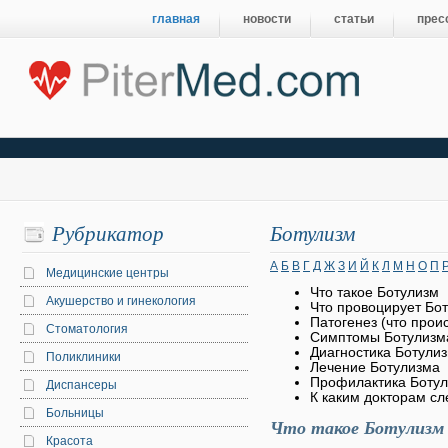
главная
новости
статьи
прес
Рубрикатор
Ботулизм
А
Б
В
Г
Д
Ж
З
И
Й
К
Л
М
Н
О
П
Медицинские центры
Что такое Ботулизм
Акушерство и гинекология
Что провоцирует Бо
Патогенез (что прои
Стоматология
Симптомы Ботулизм
Диагностика Ботули
Поликлиники
Лечение Ботулизма
Профилактика Боту
Диспансеры
К каким докторам сл
Больницы
Что такое Ботулизм
Красота