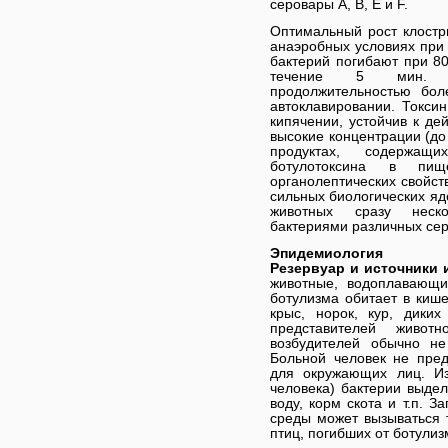
серовары А, В, Е и F.
Оптимальный рост клостр
анаэробных условиях при
бактерий погибают при 80
течение 5 мин. С
продолжительностью бо
автоклавировании. Токсин
кипячении, устойчив к де
высокие концентрации (до
продуктах, содержащ
ботулотоксина в пи
органолептических свойст
сильных биологических яд
животных сразу неско
бактериями различных сер
Эпидемиология
Резервуар и источники
животные, водоплавающи
ботулизма обитает в кише
крыс, норок, кур, дики
представителей живот
возбудителей обычно не
Больной человек не пред
для окружающих лиц. Из
человека) бактерии выде
воду, корм скота и т.п. 
среды может вызываться 
птиц, погибших от ботулиз