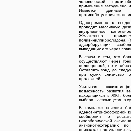
человеческой противо
применение затруднено из
Имеются данные об
противоботулинического 
Одновременно с введен
проводят массивную дез
внутривенное капельн
Желательно приме
поливинилпирролидона (
адсорбирующих свобо
выводящих его через почки
В связи с тем, что бол
осуществляют через тон
полноценной, но и обяза
Оставлять зонд до следу
при сухих слизистых о
пролежней.
Учитывая токсико-ин
возможность развития в
находящихся в ЖКТ, бол
выбора - левомицетин в су
В комплекс лечения бо
аденозинтрифосфорной ки
сообщения о достат
гипербарической оксиген
антибиотикотерапию п
признаках наступления ды