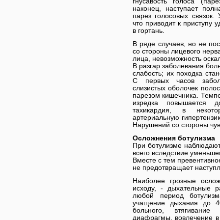
гнусавость голоса (пар
наконец, наступает пол
парез голосовых связок. 
что приводит к приступу 
в гортань.
В ряде случаев, но не п
со стороны лицевого нерв
лица, невозможность оскал
В разгар заболевания бо
слабость; их походка ста
С первых часов забол
слизистых оболочек полос
парезом кишечника. Темпе
изредка повышается д
тахикардия, в некот
артериальную гипертензию
Нарушений со стороны чув
Осложнения ботулизма
При ботулизме наблюдают
всего вследствие уменьше
Вместе с тем превентивно
не предотвращает наступл
Наиболее грозные ослож
исходу, - дыхательные р
любой период ботулиз
учащение дыхания до 40
больного, втягивание
диафрагмы, вовлечение в