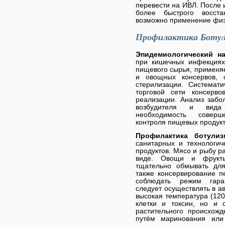
перевести на ИВЛ. После 
более быстрого восста
возможно применение физ
Профилактика Боту
Эпидемиологический 
при кишечных инфекциях,
пищевого сырья, применя
и овощных консервов,
стерилизации. Системат
торговой сети консерв
реализации. Анализ забо
возбудителя и вида 
необходимость соверш
контроля пищевых продукт
Профилактика ботул
санитарных и технологи
продуктов. Мясо и рыбу р
виде. Овощи и фрукты
тщательно обмывать для
также консервирование п
соблюдать режим гара
следует осуществлять в а
высокая температура (120
клетки и токсин, но и 
растительного происхожд
путём маринования или