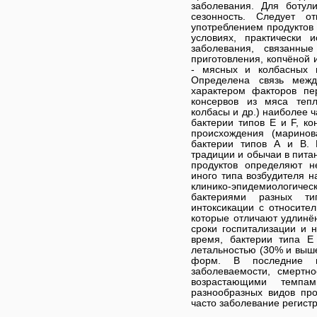
заболевания. Для ботул
сезонность. Следует от
употреблением продуктов
условиях, практически 
заболевания, связанны
приготовления, копчёной 
- мясных и колбасных 
Определена связь межд
характером факторов пе
консервов из мяса тепл
колбасы и др.) наиболее ч
бактерии типов Е и F, ко
происхождения (маринов
бактерии типов А и В. 
традиции и обычаи в пита
продуктов определяют н
иного типа возбудителя н
клинико-эпидемиологичес
бактериями разных ти
интоксикации с относител
которые отличают удлинё
сроки госпитализации и 
время, бактерии типа Е
летальностью (30% и выш
форм. В последние г
заболеваемости, смертн
возрастающими темпам
разнообразных видов пр
часто заболевание регистр