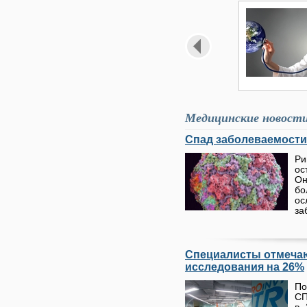
Медицинские новост
Спад заболеваемости
Ри
ос
Он
бо
о
за
Специалисты отмечаю
исследования на 26%
По
СП