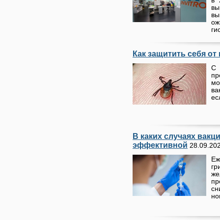
в 
вы
в
о
ги
Как защитить себя от
С
пр
мо
ва
ес
В каких случаях вакц
эффективной
28.09.20
Еж
гр
же
пр
сн
но