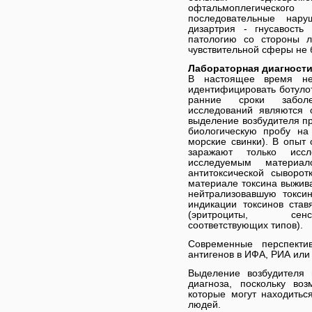
офтальмоплегическог
последовательные нар
дизартрия - гнусавость
патологию со стороны л
чувствительной сферы не 
Лабораторная диагности
В настоящее время не
идентифицировать ботулот
ранние сроки заболе
исследований являются 
выделение возбудителя пр
биологическую пробу на
морские свинки). В опыт
заражают только исс
исследуемым матер
антитоксической сыворо
материале токсина выжива
нейтрализовавшую токсин
индикации токсинов ста
(эритроциты, сенс
соответствующих типов).
Современные перспект
антигенов в ИФА, РИА или
Выделение возбудителя 
диагноза, поскольку во
которые могут находитьс
людей.