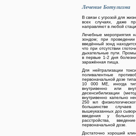
Лечение Ботулизма
В связи с угрозой для жи
всех случаях, даже п
направляют в любой стаци
Лечебные мероприятия н
зондом; при проведении
введённый зонд находится
что при отсутствии глото
дыхательные пути. Промы
в первые 1-2 дня болезни
заражённая пища.
Для нейтрализации токс
поливалентные противо
первоначальной дозе типа 
10 000 ME, иногда ти
внутривенно или вну
десенсибилизации (мето
внутривенно капельно н
250 мл физиологическог
большинстве случаев 
вышеуказанных доз сыворо
введения у больного 
расстройства, введен
первоначальной дозе.
Достаточно хороший кли