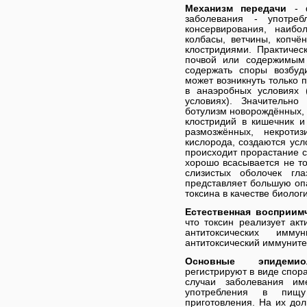
Механизм передачи
- ф
заболевания - употре
консервирования, наиб
колбасы, ветчины, копч
клостридиями. Практичес
почвой или содержимым 
содержать споры возбуд
может возникнуть только 
в анаэробных условиях 
условиях). Значительн
ботулизм новорождённых,
клостридий в кишечник и
размозжённых, некроти
кислорода, создаются усл
происходит прорастание с
хорошо всасывается не то
слизистых оболочек гл
представляет большую опа
токсина в качестве биолог
Естественная восприим
что токсин реализует ак
антитоксических имм
антитоксический иммуните
Основные эпидеми
регистрируют в виде спор
случаи заболевания им
употребления в пищу
приготовления. На их до