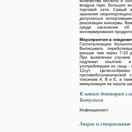
количества кислоты и сол
воздуха таре. Большое з
торговой сети. Самый 
хранения скоропортящихс
допускаться испортивши
реализации консервы. Важ
среди населения об 
консервирования продукто
Мероприятия в эпидемич
Госпитализацию больног
Выписывать переболев
раньше чем через 7-10 д
При выявлении случаев 
подлежат изъятию и
употреблявшие их лица -
12сут. Целесообраз
противоботулинической
токсинам А, В и Е, а так
иммунизация не нашла ши
К каким докторам сл
Ботулизм
Инфекционист
Акции и специальные