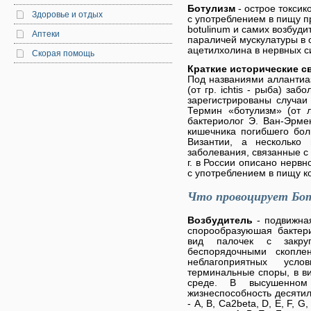
Ботулизм
- острое токси
Здоровье и отдых
с употреблением в пищу пр
botulinum и самих возбуди
Аптеки
параличей мускулатуры в 
ацетилхолина в нервных с
Скорая помощь
Краткие исторические с
Под названиями аллантиазис
(от гр. ichtis - рыба) заб
зарегистрированы случаи
Термин «ботулизм» (от ла
бактериолог Э. Ван-Эрме
кишечника погибшего бол
Византии, а несколько
заболевания, связанные с
г. в России описано нерв
с употреблением в пищу к
Что провоцирует Бо
Возбудитель
- подвижная
спорообразуюшая бактерия
вид палочек с закруг
беспорядочными скопл
неблагоприятных усл
терминальные споры, в в
среде. В высушенном
жизнеспособность десятил
- А, В, Са2beta, D, E, F, 