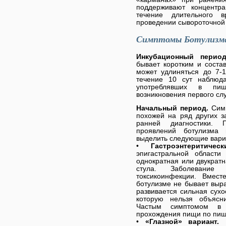
поддерживают концентр
течение длительного 
проведении сывороточной
Симптомы Ботулизм
Инкубационный перио
бывает коротким и состав
может удлиняться до 7-
течение 10 сут наблюда
употреблявших в пищ
возникновения первого сл
Начальный период.
Сим
похожей на ряд других з
ранней диагностики. 
проявлений ботулизма
выделить следующие вари
•
Гастроэнтеритич
эпигастральной области
однократная или двукрат
стула. Заболевание
токсикоинфекции. Вмест
ботулизме не бывает выр
развивается сильная сухо
которую нельзя объясни
Частым симптомом в 
прохождения пищи по пище
•
«Глазной» вариант.